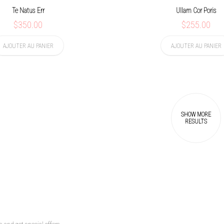
Te Natus Err
Ullam Cor Poris
$350.00
$255.00
AJOUTER AU PANIER
AJOUTER AU PANIER