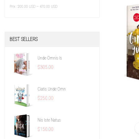
Prix :
200.00 USD
—
470.00 USD
BEST
SELLERS
Unde Omnis Is
$305.00
Ciatis Unde Omn
$250.00
Nis Iste Natus
$150.00