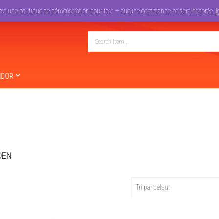
est une boutique de démonstration pour test — aucune commande ne sera honorée.
I
NDOR
DEN