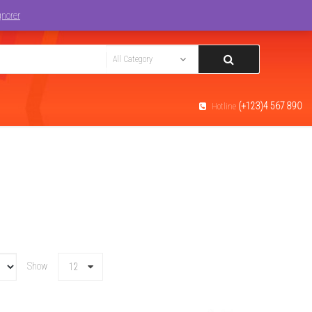
Track You Order
Login
gnorer
(+123)4 567 890
Hotline
Show
12