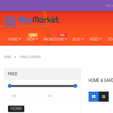
English
USD
Ceci 
HOME
SHOP
PROMOTIONS
BLOG
PAGES
VE
HOME
HOME & GARDEN
PRICE
HOME & GAR
FILTRER