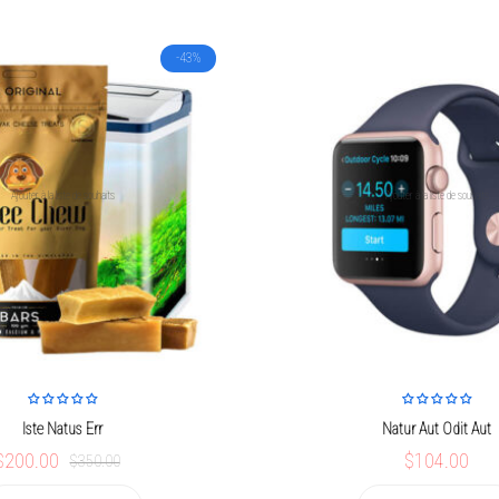
$350.00.
$300.00
-43%
Ajouter à la liste de souhaits
Ajouter à la liste de souhaits
Iste Natus Err
Natur Aut Odit Aut
Le
Le
$200.00
$104.00
$350.00
prix
prix