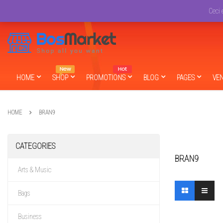
English
USD
Ceci 
HOME
SHOP
PROMOTIONS
BLOG
PAGES
VE
HOME
BRAN9
CATEGORIES
BRAN9
Arts & Music
Bags
Business