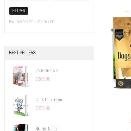
FILTRER
Prix :
100.00 USD
—
310.00 USD
BEST
SELLERS
Unde Omnis Is
$305.00
Ciatis Unde Omn
$250.00
Nis Iste Natus