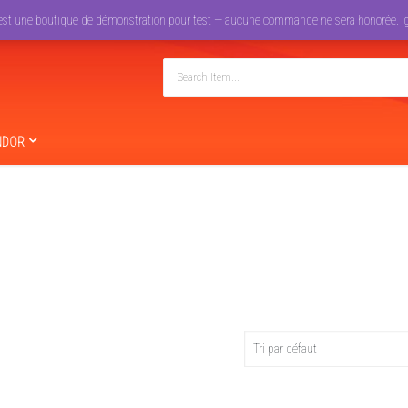
est une boutique de démonstration pour test — aucune commande ne sera honorée.
I
NDOR