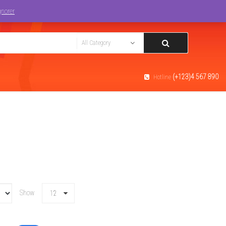
Track You Order
Login
gnorer
(+123)4 567 890
Hotline
Show
12