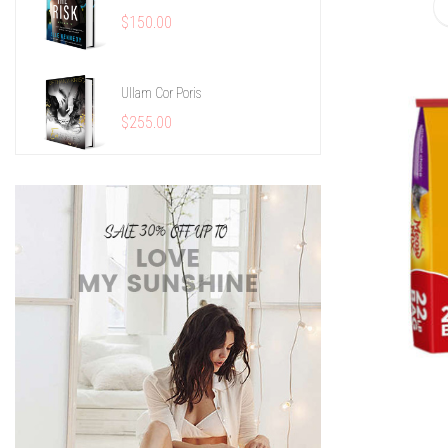
$150.00
Ullam Cor Poris
$255.00