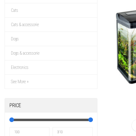
Cats
Cats & accessorie
Dogs
Dogs & accessorie
Electronics
See More +
PRICE